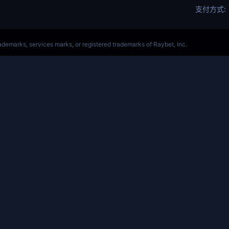
竞及体育赛