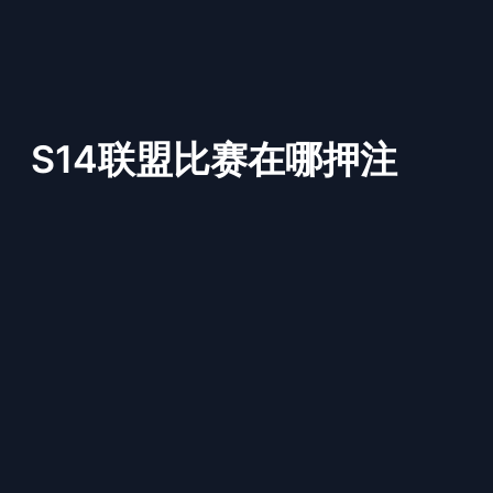
S14联盟比赛在哪押注
2024年7月7日
•
雷竞技