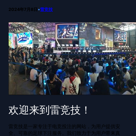
2024年7月8日
•
雷竞技
欢迎来到雷竞技！
雷竞技是一家专注于电竞投注的网站，为用户提供安
全、可靠的足球下注服务。我们致力于为用户带来真