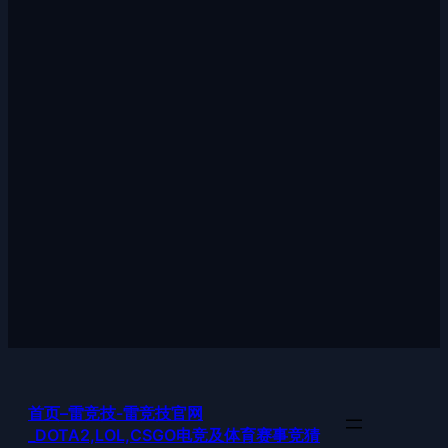
跳
至
内
首页–雷竞技-雷竞技官网
容
_DOTA2,LOL,CSGO电竞及体育赛事竞猜